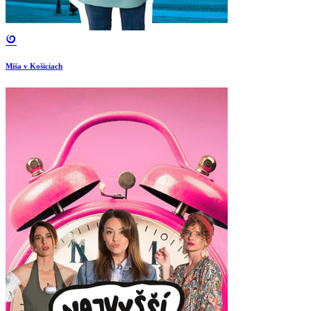
Miša v Košiciach