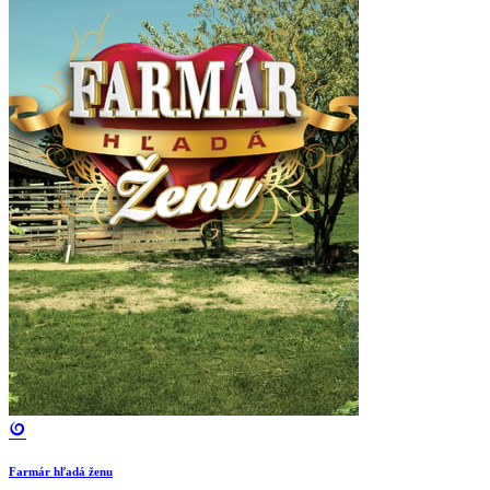
Farmár hľadá ženu