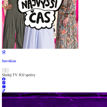
Najvyšší čas
Sleduj TV JOJ správy