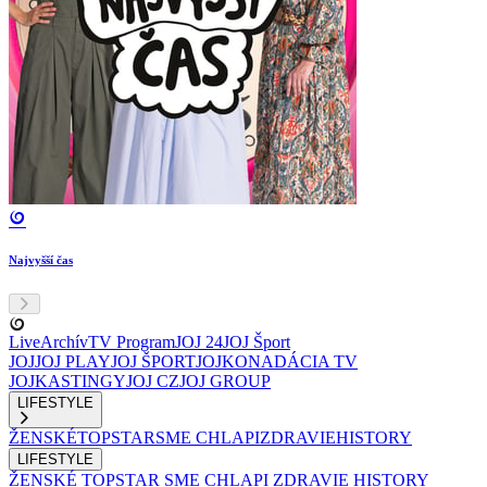
Najvyšší čas
Live
Archív
TV Program
JOJ 24
JOJ Šport
JOJ
JOJ PLAY
JOJ ŠPORT
JOJKO
NADÁCIA TV
JOJ
KASTINGY
JOJ CZ
JOJ GROUP
LIFESTYLE
ŽENSKÉ
TOPSTAR
SME CHLAPI
ZDRAVIE
HISTORY
LIFESTYLE
ŽENSKÉ
TOPSTAR
SME CHLAPI
ZDRAVIE
HISTORY