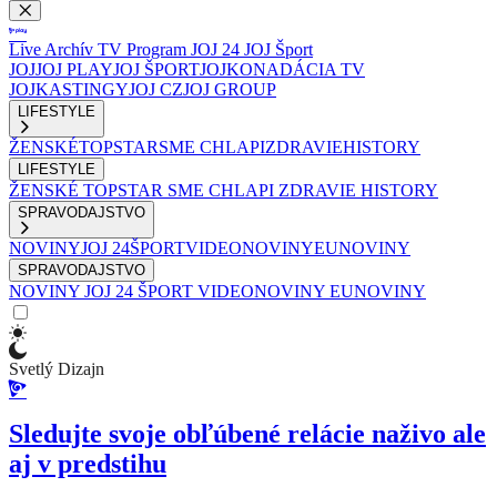
Live
Archív
TV Program
JOJ 24
JOJ Šport
JOJ
JOJ PLAY
JOJ ŠPORT
JOJKO
NADÁCIA TV
JOJ
KASTINGY
JOJ CZ
JOJ GROUP
LIFESTYLE
ŽENSKÉ
TOPSTAR
SME CHLAPI
ZDRAVIE
HISTORY
LIFESTYLE
ŽENSKÉ
TOPSTAR
SME CHLAPI
ZDRAVIE
HISTORY
SPRAVODAJSTVO
NOVINY
JOJ 24
ŠPORT
VIDEONOVINY
EUNOVINY
SPRAVODAJSTVO
NOVINY
JOJ 24
ŠPORT
VIDEONOVINY
EUNOVINY
Svetlý Dizajn
Sledujte svoje obľúbené relácie naživo ale
aj v predstihu