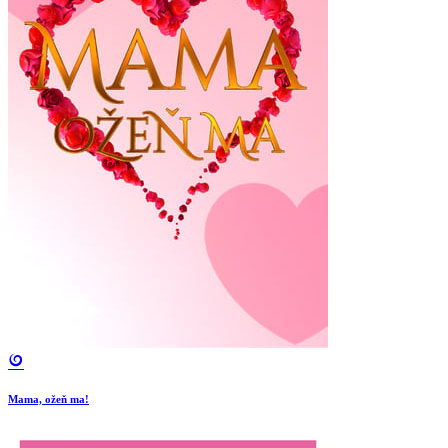
Mama, ožeň ma!