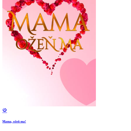
Mama, ožeň ma!