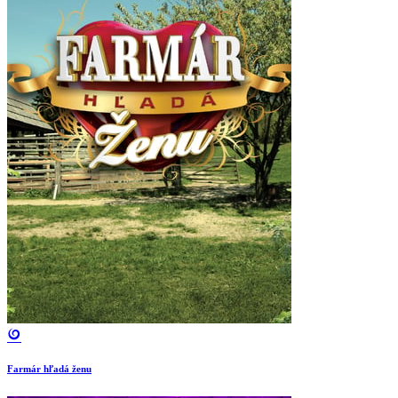
Farmár hľadá ženu