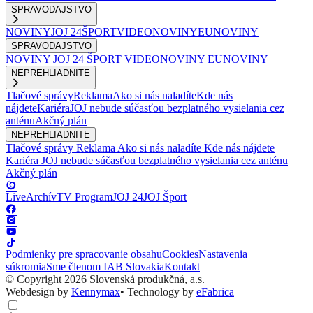
SPRAVODAJSTVO
NOVINY
JOJ 24
ŠPORT
VIDEONOVINY
EUNOVINY
SPRAVODAJSTVO
NOVINY
JOJ 24
ŠPORT
VIDEONOVINY
EUNOVINY
NEPREHLIADNITE
Tlačové správy
Reklama
Ako si nás naladíte
Kde nás
nájdete
Kariéra
JOJ nebude súčasťou bezplatného vysielania cez
anténu
Akčný plán
NEPREHLIADNITE
Tlačové správy
Reklama
Ako si nás naladíte
Kde nás nájdete
Kariéra
JOJ nebude súčasťou bezplatného vysielania cez anténu
Akčný plán
Live
Archív
TV Program
JOJ 24
JOJ Šport
Podmienky pre spracovanie obsahu
Cookies
Nastavenia
súkromia
Sme členom IAB Slovakia
Kontakt
© Copyright 2026 Slovenská produkčná, a.s.
Webdesign by
Kennymax
•
Technology by
eFabrica