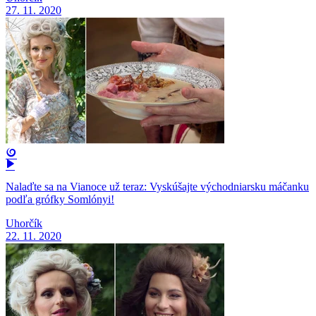
27. 11. 2020
Nalaďte sa na Vianoce už teraz: Vyskúšajte východniarsku máčanku
podľa grófky Somlónyi!
Uhorčík
22. 11. 2020