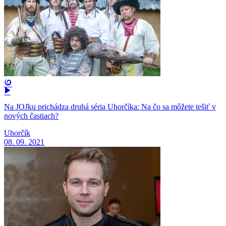
Na JOJku prichádza druhá séria Uhorčíka: Na čo sa môžete tešiť v
nových častiach?
Uhorčík
08. 09. 2021