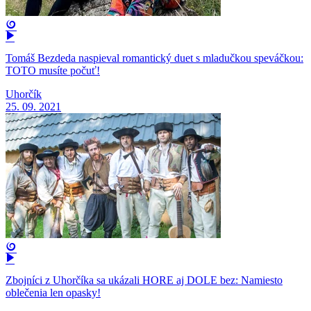
Tomáš Bezdeda naspieval romantický duet s mladučkou speváčkou:
TOTO musíte počuť!
Uhorčík
25. 09. 2021
Zbojníci z Uhorčíka sa ukázali HORE aj DOLE bez: Namiesto
oblečenia len opasky!