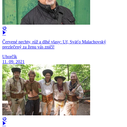
Červené nechty, rúž a dlhé vlasy: Uf, Sväťo Malachovský
prezlečený za ženu vás zničí!
Uhorčík
11. 09. 2021