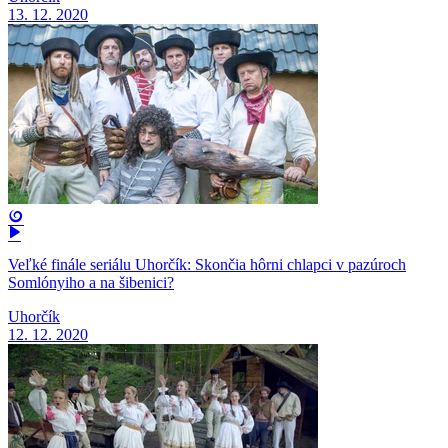
13. 12. 2020
Veľké finále seriálu Uhorčík: Skončia hôrni chlapci v pazúroch
Somlónyiho a na šibenici?
Uhorčík
12. 12. 2020