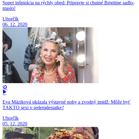
Super inšpirácia na rýchly obed: Pripravte si chutné Brigitine sadlo-
maslo!
Uhorčík
06. 12. 2020
Eva Máziková ukázala výstavné nohy a zvodný imidž: Môže byť
TAKTO sexi v sedemdesiatke?
Uhorčík
05. 12. 2020