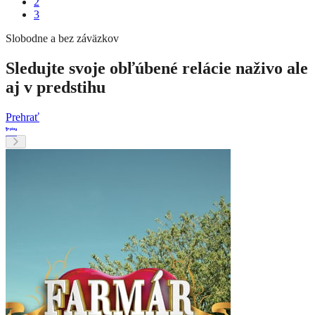
2
3
Slobodne a bez záväzkov
Sledujte svoje obľúbené relácie naživo ale
aj v predstihu
Prehrať