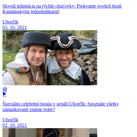
Skvelá inšpirácia na rýchle chuťovky: Prekvapte svojich hostí
Kapitánskymi jednohubkami!
Uhorčík
03. 10. 2021
Špeciálni celebritní hostia v seriáli Uhorčík: Spoznáte všetky
zamaskované známe tváre?
Uhorčík
02. 10. 2021