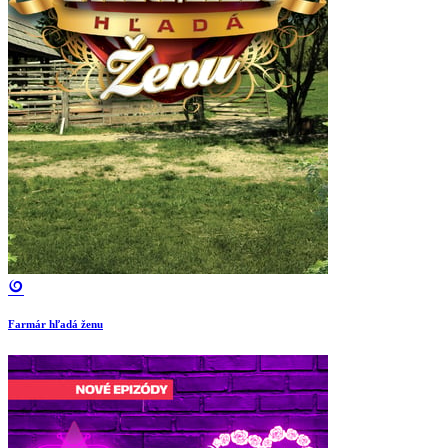
Farmár hľadá ženu