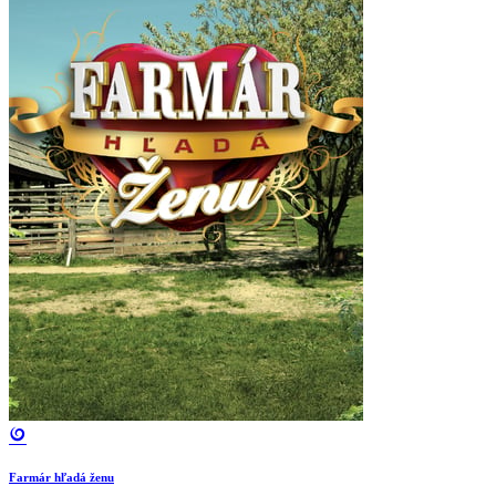
Farmár hľadá ženu