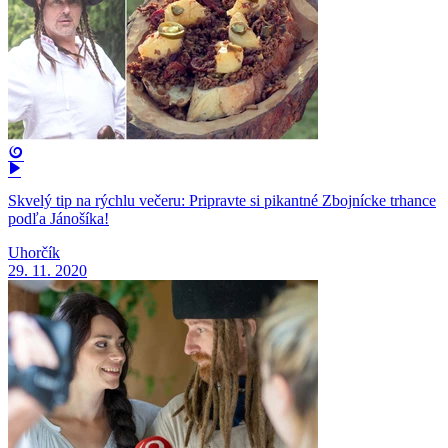
Skvelý tip na rýchlu večeru: Pripravte si pikantné Zbojnícke trhance
podľa Jánošíka!
Uhorčík
29. 11. 2020