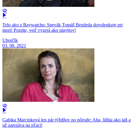
Telo ako z Baywatchu: Spevák Tomáš Bezdeda dovolenkuje pri
mori! Pozrite, veď vyzerá ako playboy!
Uhorčík
03. 08. 2021
Gabika Marcinková len pár týždňov po pôrode: Aha, štíhla ako laň a
už zarezáva na pľaci!