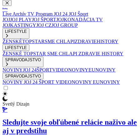
Live
Archív
TV Program
JOJ 24
JOJ Šport
JOJ
JOJ PLAY
JOJ ŠPORT
JOJKO
NADÁCIA TV
JOJ
KASTINGY
JOJ CZ
JOJ GROUP
LIFESTYLE
ŽENSKÉ
TOPSTAR
SME CHLAPI
ZDRAVIE
HISTORY
LIFESTYLE
ŽENSKÉ
TOPSTAR
SME CHLAPI
ZDRAVIE
HISTORY
SPRAVODAJSTVO
NOVINY
JOJ 24
ŠPORT
VIDEONOVINY
EUNOVINY
SPRAVODAJSTVO
NOVINY
JOJ 24
ŠPORT
VIDEONOVINY
EUNOVINY
Svetlý Dizajn
Sledujte svoje obľúbené relácie naživo ale
aj v predstihu