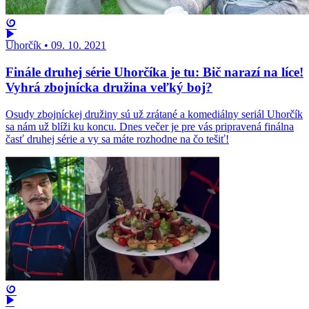
Uhorčík
•
09. 10. 2021
Finále druhej série Uhorčíka je tu: Bič narazí na líce!
Vyhrá zbojnícka družina veľký boj?
Osudy zbojníckej družiny sú už zrátané a komediálny seriál Uhorčík
sa nám už blíži ku koncu. Dnes večer je pre vás pripravená finálna
časť druhej série a vy sa máte rozhodne na čo tešiť!