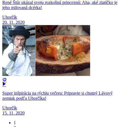
René Štúr ukázal svoju rozkošnú princeznú: Aha, aké zlatíčko je
jeho milovaná dcérka!
Uhorčík
20. 11. 2020
Super inšpirácia na rýchlu večeru: Pripravte si chutný Lávový
zemiak podľa Uhorčíka!
Uhorčík
15. 11. 2020
1