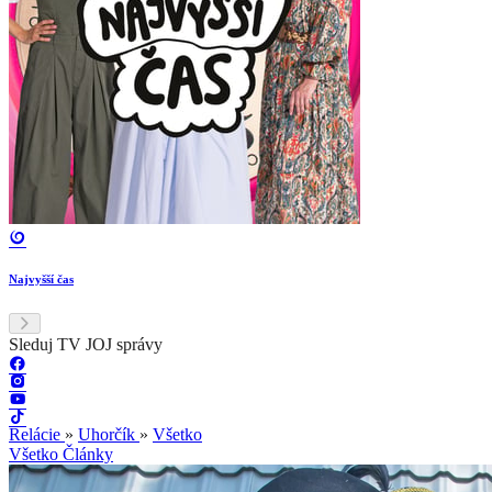
Najvyšší čas
Sleduj TV JOJ správy
Relácie
»
Uhorčík
»
Všetko
Všetko
Články