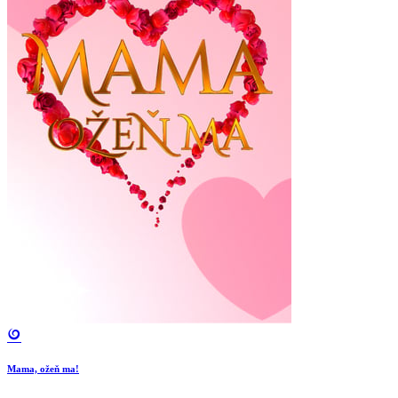
Mama, ožeň ma!