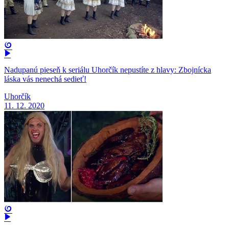
Nadupanú pieseň k seriálu Uhorčík nepustíte z hlavy: Zbojnícka
láska vás nenechá sedieť!
Uhorčík
11. 12. 2020