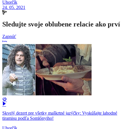
Uhorčík
24. 05. 2021
Sledujte svoje oblubene relacie ako prví
Zapnúť
Skvelý dezert pre všetky maškrtné jazýčky: Vyskúšajte lahodné
tiramisu podľa Somlónyiho!
Uhorčík