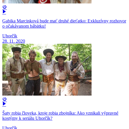
Gabika Marcinková bude mať druhé dieťatko: Exkluzívny rozhovor
o očakávanom bábätku!
Uhorčík
28. 11. 2020
Šaty robia človeka, kroje robia zbojníka: Ako vznikali výpravné
kostýmy k seriálu Uhorčík?
Uhorčík