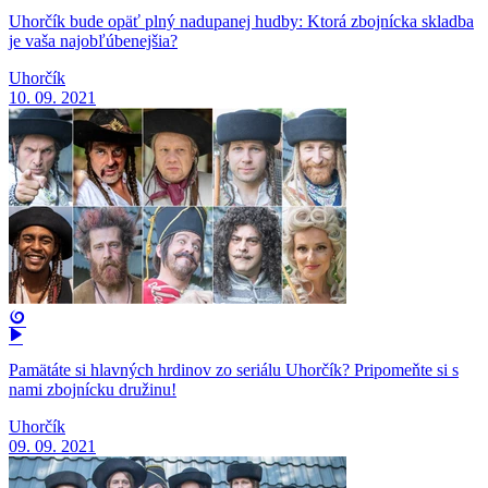
Uhorčík bude opäť plný nadupanej hudby: Ktorá zbojnícka skladba
je vaša najobľúbenejšia?
Uhorčík
10. 09. 2021
Pamätáte si hlavných hrdinov zo seriálu Uhorčík? Pripomeňte si s
nami zbojnícku družinu!
Uhorčík
09. 09. 2021