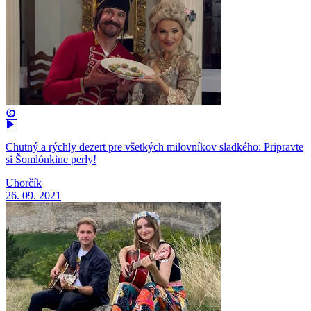
Chutný a rýchly dezert pre všetkých milovníkov sladkého: Pripravte
si Šomlónkine perly!
Uhorčík
26. 09. 2021