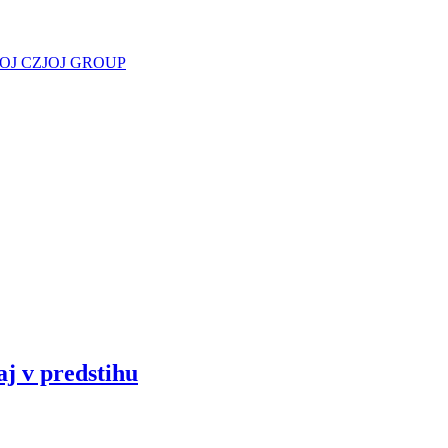
JOJ CZ
JOJ GROUP
aj v predstihu