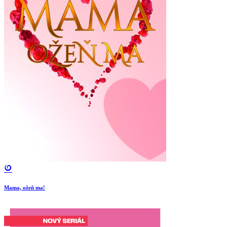
Mama, ožeň ma!