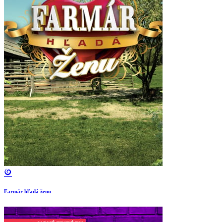
Farmár hľadá ženu