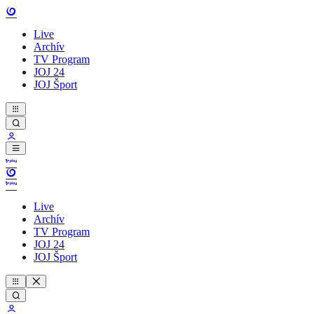
Live
Archív
TV Program
JOJ 24
JOJ Šport
Live
Archív
TV Program
JOJ 24
JOJ Šport