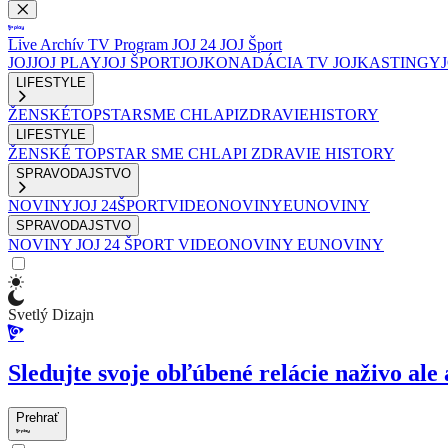
Live
Archív
TV Program
JOJ 24
JOJ Šport
JOJ
JOJ PLAY
JOJ ŠPORT
JOJKO
NADÁCIA TV JOJ
KASTINGY
LIFESTYLE
ŽENSKÉ
TOPSTAR
SME CHLAPI
ZDRAVIE
HISTORY
LIFESTYLE
ŽENSKÉ
TOPSTAR
SME CHLAPI
ZDRAVIE
HISTORY
SPRAVODAJSTVO
NOVINY
JOJ 24
ŠPORT
VIDEONOVINY
EUNOVINY
SPRAVODAJSTVO
NOVINY
JOJ 24
ŠPORT
VIDEONOVINY
EUNOVINY
Svetlý Dizajn
Sledujte svoje obľúbené relácie naživo ale 
Prehrať