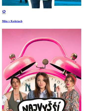
Miša v Košiciach