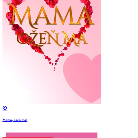
Mama, ožeň ma!