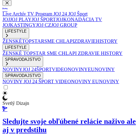
Live
Archív
TV Program
JOJ 24
JOJ Šport
JOJ
JOJ PLAY
JOJ ŠPORT
JOJKO
NADÁCIA TV
JOJ
KASTINGY
JOJ CZ
JOJ GROUP
LIFESTYLE
ŽENSKÉ
TOPSTAR
SME CHLAPI
ZDRAVIE
HISTORY
LIFESTYLE
ŽENSKÉ
TOPSTAR
SME CHLAPI
ZDRAVIE
HISTORY
SPRAVODAJSTVO
NOVINY
JOJ 24
ŠPORT
VIDEONOVINY
EUNOVINY
SPRAVODAJSTVO
NOVINY
JOJ 24
ŠPORT
VIDEONOVINY
EUNOVINY
Svetlý Dizajn
Sledujte svoje obľúbené relácie naživo ale
aj v predstihu