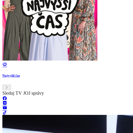
Najvyšší čas
Sleduj TV JOJ správy