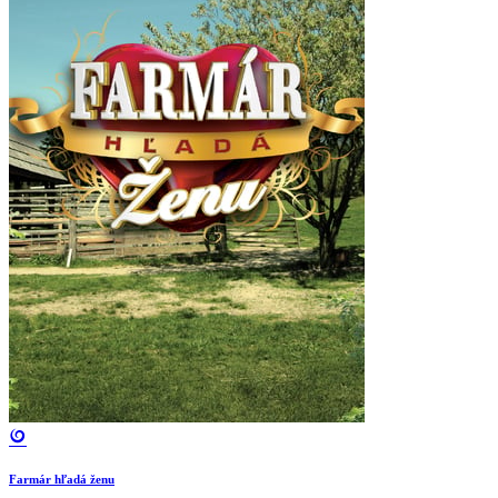
Farmár hľadá ženu