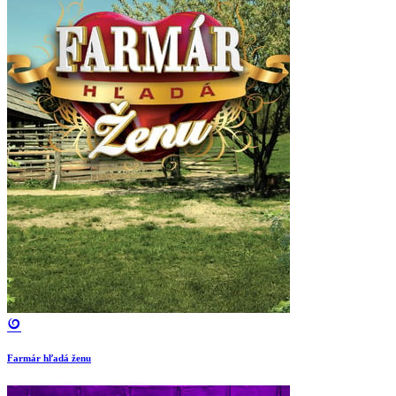
Farmár hľadá ženu