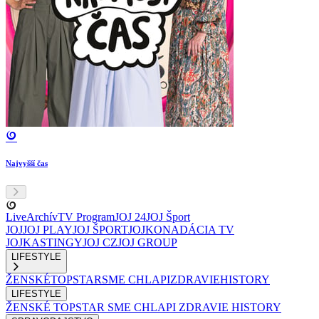
Najvyšší čas
Live
Archív
TV Program
JOJ 24
JOJ Šport
JOJ
JOJ PLAY
JOJ ŠPORT
JOJKO
NADÁCIA TV
JOJ
KASTINGY
JOJ CZ
JOJ GROUP
LIFESTYLE
ŽENSKÉ
TOPSTAR
SME CHLAPI
ZDRAVIE
HISTORY
LIFESTYLE
ŽENSKÉ
TOPSTAR
SME CHLAPI
ZDRAVIE
HISTORY