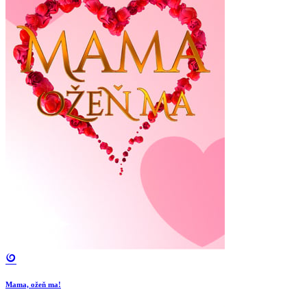
Mama, ožeň ma!