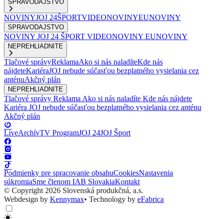
SPRAVODAJSTVO
NOVINY
JOJ 24
ŠPORT
VIDEONOVINY
EUNOVINY
SPRAVODAJSTVO
NOVINY
JOJ 24
ŠPORT
VIDEONOVINY
EUNOVINY
NEPREHLIADNITE
Tlačové správy
Reklama
Ako si nás naladíte
Kde nás
nájdete
Kariéra
JOJ nebude súčasťou bezplatného vysielania cez
anténu
Akčný plán
NEPREHLIADNITE
Tlačové správy
Reklama
Ako si nás naladíte
Kde nás nájdete
Kariéra
JOJ nebude súčasťou bezplatného vysielania cez anténu
Akčný plán
Live
Archív
TV Program
JOJ 24
JOJ Šport
Podmienky pre spracovanie obsahu
Cookies
Nastavenia
súkromia
Sme členom IAB Slovakia
Kontakt
© Copyright 2026 Slovenská produkčná, a.s.
Webdesign by
Kennymax
•
Technology by
eFabrica