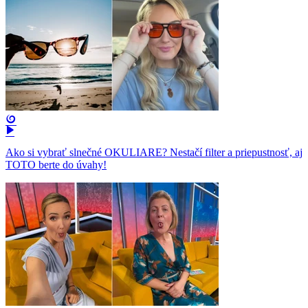
Ako si vybrať slnečné OKULIARE? Nestačí filter a priepustnosť, aj
TOTO berte do úvahy!