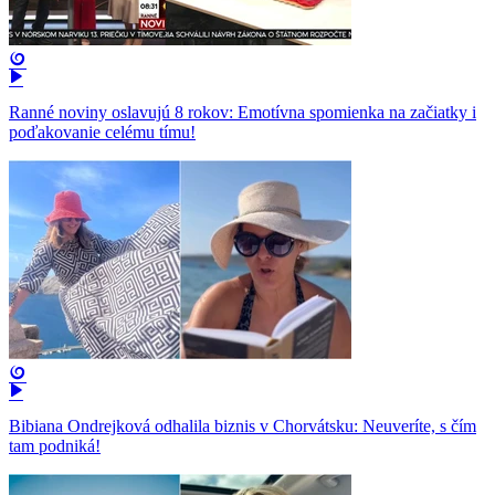
Ranné noviny oslavujú 8 rokov: Emotívna spomienka na začiatky i
poďakovanie celému tímu!
Bibiana Ondrejková odhalila biznis v Chorvátsku: Neuveríte, s čím
tam podniká!