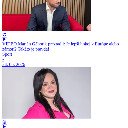
VIDEO Marián Gáborík prezradil: Je lepší hokej v Európe alebo
zámorí? Takáto je pravda!
Šport
•
24. 05. 2026