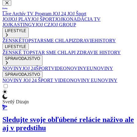
Live
Archív
TV Program
JOJ 24
JOJ Šport
JOJ
JOJ PLAY
JOJ ŠPORT
JOJKO
NADÁCIA TV
JOJ
KASTINGY
JOJ CZ
JOJ GROUP
LIFESTYLE
ŽENSKÉ
TOPSTAR
SME CHLAPI
ZDRAVIE
HISTORY
LIFESTYLE
ŽENSKÉ
TOPSTAR
SME CHLAPI
ZDRAVIE
HISTORY
SPRAVODAJSTVO
NOVINY
JOJ 24
ŠPORT
VIDEONOVINY
EUNOVINY
SPRAVODAJSTVO
NOVINY
JOJ 24
ŠPORT
VIDEONOVINY
EUNOVINY
Svetlý Dizajn
Sledujte svoje obľúbené relácie naživo ale
aj v predstihu