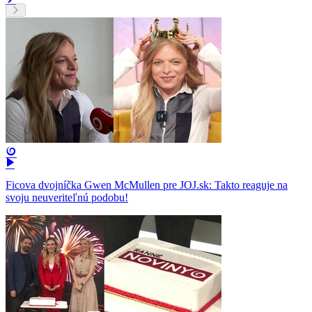
Ficova dvojníčka Gwen McMullen pre JOJ.sk: Takto reaguje na
svoju neuveriteľnú podobu!