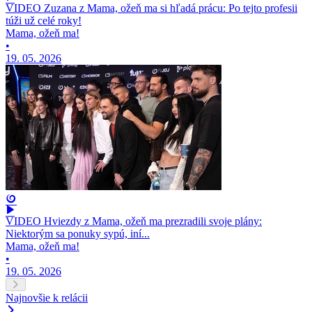
VIDEO Zuzana z Mama, ožeň ma si hľadá prácu: Po tejto profesii
túži už celé roky!
Mama, ožeň ma!
•
19. 05. 2026
VIDEO Hviezdy z Mama, ožeň ma prezradili svoje plány:
Niektorým sa ponuky sypú, iní...
Mama, ožeň ma!
•
19. 05. 2026
Najnovšie k relácii