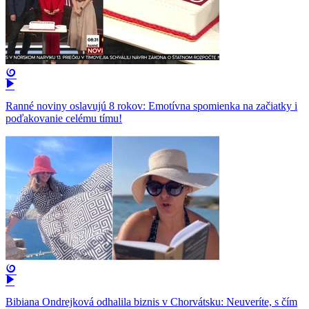
Ranné noviny oslavujú 8 rokov: Emotívna spomienka na začiatky i
poďakovanie celému tímu!
Bibiana Ondrejková odhalila biznis v Chorvátsku: Neuveríte, s čím