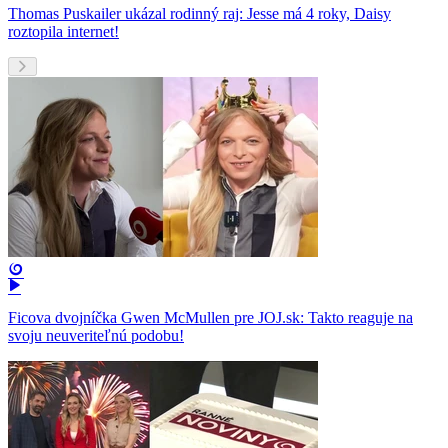
Thomas Puskailer ukázal rodinný raj: Jesse má 4 roky, Daisy
roztopila internet!
Ficova dvojníčka Gwen McMullen pre JOJ.sk: Takto reaguje na
svoju neuveriteľnú podobu!