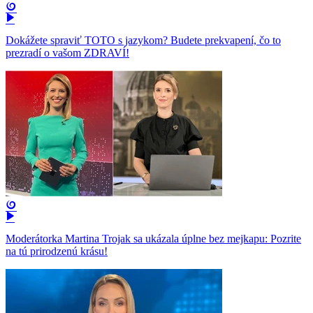
Dokážete spraviť TOTO s jazykom? Budete prekvapení, čo to
prezradí o vašom ZDRAVÍ!
Moderátorka Martina Trojak sa ukázala úplne bez mejkapu: Pozrite
na tú prirodzenú krásu!