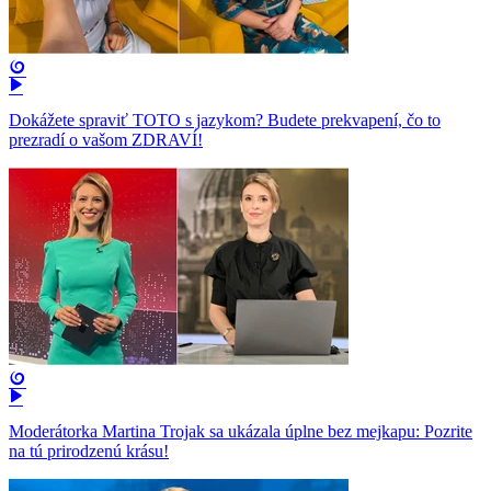
Dokážete spraviť TOTO s jazykom? Budete prekvapení, čo to
prezradí o vašom ZDRAVÍ!
Moderátorka Martina Trojak sa ukázala úplne bez mejkapu: Pozrite
na tú prirodzenú krásu!