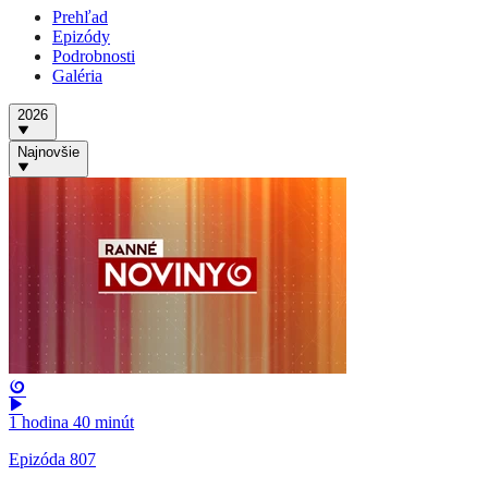
Prehľad
Epizódy
Podrobnosti
Galéria
2026
Najnovšie
1 hodina 40 minút
Epizóda 807