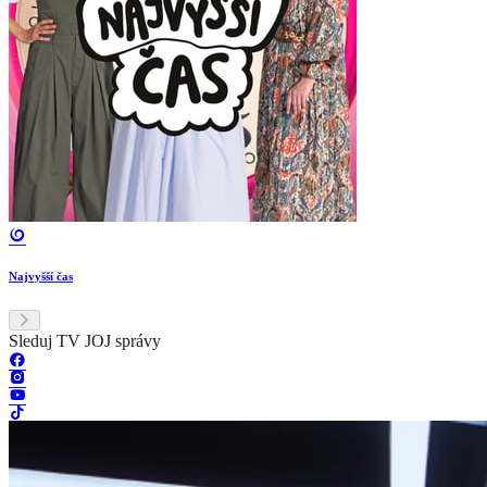
Najvyšší čas
Sleduj TV JOJ správy