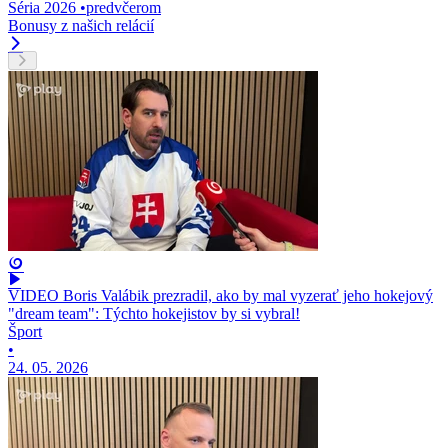
Séria 2026
•
predvčerom
Bonusy z našich relácií
VIDEO Boris Valábik prezradil, ako by mal vyzerať jeho hokejový
"dream team": Týchto hokejistov by si vybral!
Šport
•
24. 05. 2026