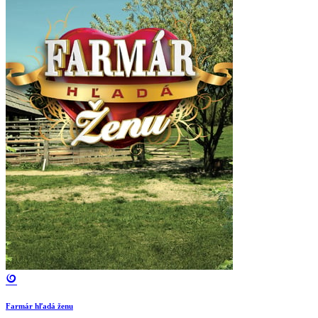
Farmár hľadá ženu