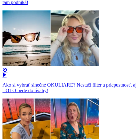
tam podniká!
Ako si vybrať slnečné OKULIARE? Nestačí filter a priepustnosť, aj
TOTO berte do úvahy!