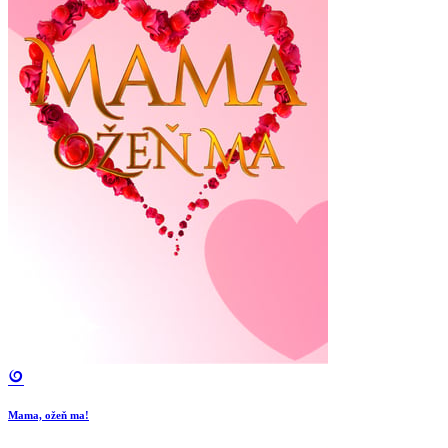
Mama, ožeň ma!