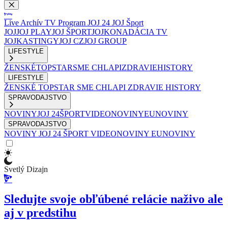
Live
Archív
TV Program
JOJ 24
JOJ Šport
JOJ
JOJ PLAY
JOJ ŠPORT
JOJKO
NADÁCIA TV
JOJ
KASTINGY
JOJ CZ
JOJ GROUP
LIFESTYLE
ŽENSKÉ
TOPSTAR
SME CHLAPI
ZDRAVIE
HISTORY
LIFESTYLE
ŽENSKÉ
TOPSTAR
SME CHLAPI
ZDRAVIE
HISTORY
SPRAVODAJSTVO
NOVINY
JOJ 24
ŠPORT
VIDEONOVINY
EUNOVINY
SPRAVODAJSTVO
NOVINY
JOJ 24
ŠPORT
VIDEONOVINY
EUNOVINY
Svetlý Dizajn
Sledujte svoje obľúbené relácie naživo ale
aj v predstihu