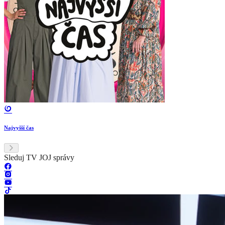
Najvyšší čas
Sleduj TV JOJ správy