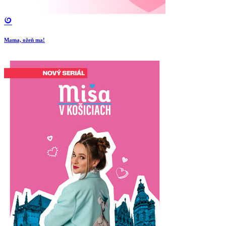
Mama, ožeň ma!