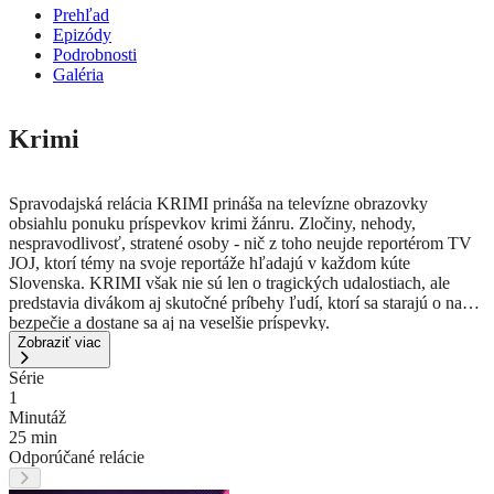
Prehľad
Epizódy
Podrobnosti
Galéria
Krimi
Spravodajská relácia KRIMI prináša na televízne obrazovky
obsiahlu ponuku príspevkov krimi žánru. Zločiny, nehody,
nespravodlivosť, stratené osoby - nič z toho neujde reportérom TV
JOJ, ktorí témy na svoje reportáže hľadajú v každom kúte
Slovenska. KRIMI však nie sú len o tragických udalostiach, ale
predstavia divákom aj skutočné príbehy ľudí, ktorí sa starajú o naše
bezpečie a dostane sa aj na veselšie príspevky.
Zobraziť viac
Série
1
Minutáž
25 min
Odporúčané relácie