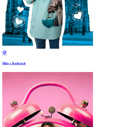
Miša v Košiciach