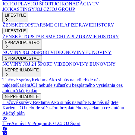
JOJ
JOJ PLAY
JOJ ŠPORT
JOJKO
NADÁCIA TV
JOJ
KASTINGY
JOJ CZ
JOJ GROUP
LIFESTYLE
ŽENSKÉ
TOPSTAR
SME CHLAPI
ZDRAVIE
HISTORY
LIFESTYLE
ŽENSKÉ
TOPSTAR
SME CHLAPI
ZDRAVIE
HISTORY
SPRAVODAJSTVO
NOVINY
JOJ 24
ŠPORT
VIDEONOVINY
EUNOVINY
SPRAVODAJSTVO
NOVINY
JOJ 24
ŠPORT
VIDEONOVINY
EUNOVINY
NEPREHLIADNITE
Tlačové správy
Reklama
Ako si nás naladíte
Kde nás
nájdete
Kariéra
JOJ nebude súčasťou bezplatného vysielania cez
anténu
Akčný plán
NEPREHLIADNITE
Tlačové správy
Reklama
Ako si nás naladíte
Kde nás nájdete
Kariéra
JOJ nebude súčasťou bezplatného vysielania cez anténu
Akčný plán
Live
Archív
TV Program
JOJ 24
JOJ Šport