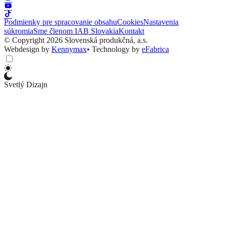
Podmienky pre spracovanie obsahu
Cookies
Nastavenia
súkromia
Sme členom IAB Slovakia
Kontakt
© Copyright 2026 Slovenská produkčná, a.s.
Webdesign by
Kennymax
•
Technology by
eFabrica
Svetlý Dizajn