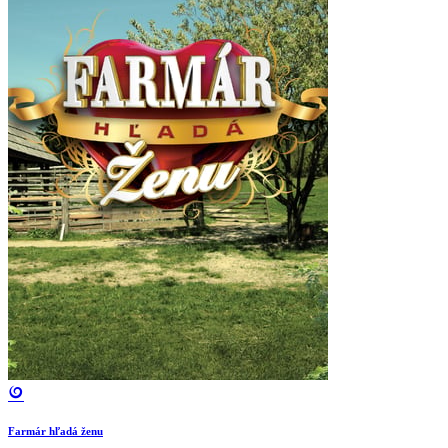
Farmár hľadá ženu