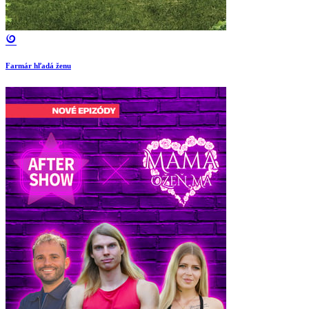
Farmár hľadá ženu