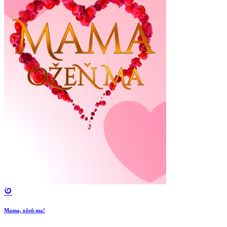
Mama, ožeň ma!