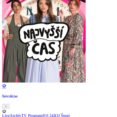
Najvyšší čas
Live
Archív
TV Program
JOJ 24
JOJ Šport