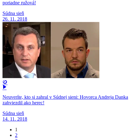
poriadne ružová!
Súdna sieň
26. 11. 2018
Neuveríte, kto si zahral v Súdnej sieni: Hovorca Andreja Danka
zahviezdil ako herec!
Súdna sieň
14. 11. 2018
1
2