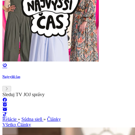
Najvyšší čas
Sleduj TV JOJ správy
Relácie
»
Súdna sieň
»
Články
Všetko
Články