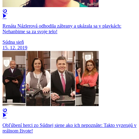
Renáta Názlerová odhodila zábrany a ukázala sa v plavkách:
Nehanbime sa za svoje telo!
Súdna sieň
15. 12. 2019
Obľúbení herci zo Súdnej siene ako ich nepoznáte: Takto vyzerajú v
reálnom živote!