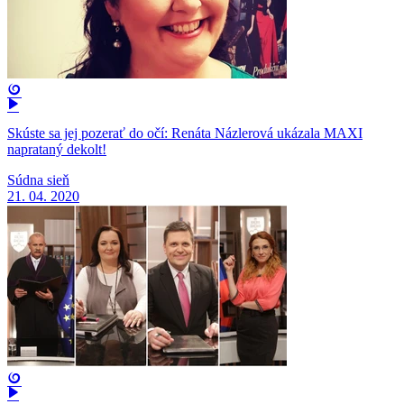
Skúste sa jej pozerať do očí: Renáta Názlerová ukázala MAXI
naprataný dekolt!
Súdna sieň
21. 04. 2020