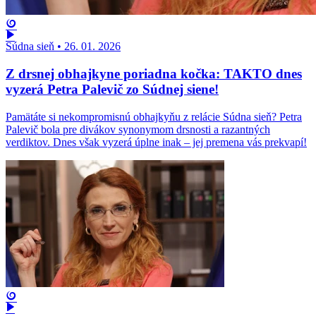
Súdna sieň
•
26. 01. 2026
Z drsnej obhajkyne poriadna kočka: TAKTO dnes
vyzerá Petra Palevič zo Súdnej siene!
Pamätáte si nekompromisnú obhajkyňu z relácie Súdna sieň? Petra
Palevič bola pre divákov synonymom drsnosti a razantných
verdiktov. Dnes však vyzerá úplne inak – jej premena vás prekvapí!