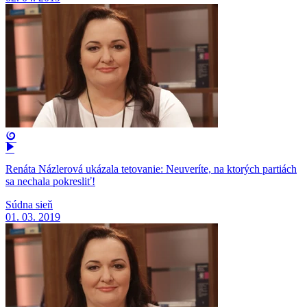
Renáta Názlerová ukázala tetovanie: Neuveríte, na ktorých partiách
sa nechala pokresliť!
Súdna sieň
01. 03. 2019