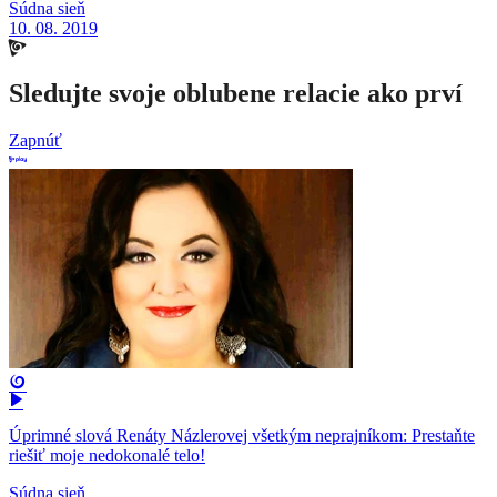
Súdna sieň
10. 08. 2019
Sledujte svoje oblubene relacie ako prví
Zapnúť
Úprimné slová Renáty Názlerovej všetkým neprajníkom: Prestaňte
riešiť moje nedokonalé telo!
Súdna sieň