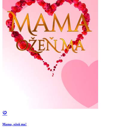
Mama, ožeň ma!