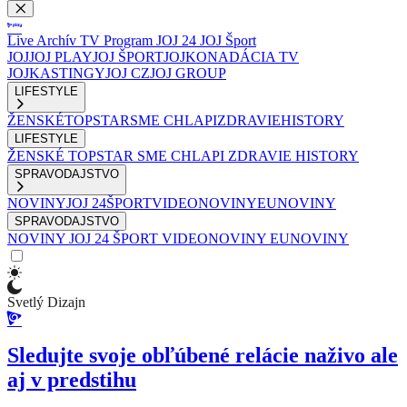
Live
Archív
TV Program
JOJ 24
JOJ Šport
JOJ
JOJ PLAY
JOJ ŠPORT
JOJKO
NADÁCIA TV
JOJ
KASTINGY
JOJ CZ
JOJ GROUP
LIFESTYLE
ŽENSKÉ
TOPSTAR
SME CHLAPI
ZDRAVIE
HISTORY
LIFESTYLE
ŽENSKÉ
TOPSTAR
SME CHLAPI
ZDRAVIE
HISTORY
SPRAVODAJSTVO
NOVINY
JOJ 24
ŠPORT
VIDEONOVINY
EUNOVINY
SPRAVODAJSTVO
NOVINY
JOJ 24
ŠPORT
VIDEONOVINY
EUNOVINY
Svetlý Dizajn
Sledujte svoje obľúbené relácie naživo ale
aj v predstihu