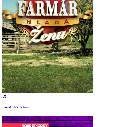
Farmár hľadá ženu