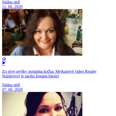
Súdna sieň
11. 06. 2020
Zo sivej myšky poriadna kočka: Mejkapové video Renáty
Názlerovej je medzi ženami hitom!
Súdna sieň
07. 06. 2020