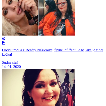
Lucid urobila z Renáty Názlerovej úplne inú ženu: Aha, aká je z nej
kočka!
Súdna sieň
14. 01. 2020