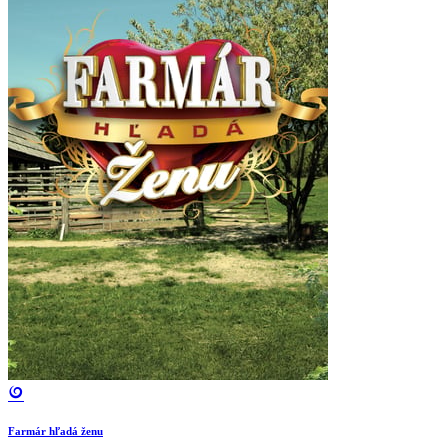
Farmár hľadá ženu