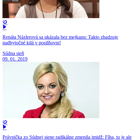
Renáta Názlerová sa ukázala bez mejkapu: Takto zhadzuje
nadbytočné kilá v posilňovni!
Súdna sieň
09. 01. 2019
Právnička zo Súdnej siene radikálne zmenila imidž: Fíha, to je ale