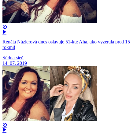
Renáta Názlerová dnes oslavuje 51-ku: Aha, ako vyzerala pred 15
rokmi!
Súdna sieň
14. 07. 2019