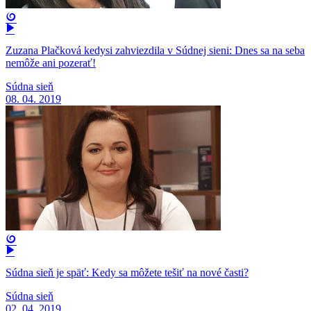
Zuzana Plačková kedysi zahviezdila v Súdnej sieni: Dnes sa na seba
nemôže ani pozerať!
Súdna sieň
08. 04. 2019
Súdna sieň je späť: Kedy sa môžete tešiť na nové časti?
Súdna sieň
02. 04. 2019