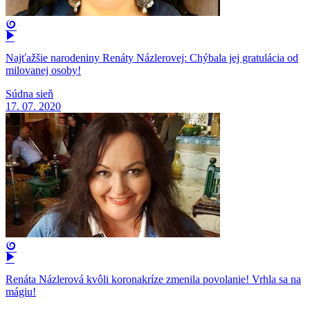
Najťažšie narodeniny Renáty Názlerovej: Chýbala jej gratulácia od
milovanej osoby!
Súdna sieň
17. 07. 2020
Renáta Názlerová kvôli koronakríze zmenila povolanie! Vrhla sa na
mágiu!