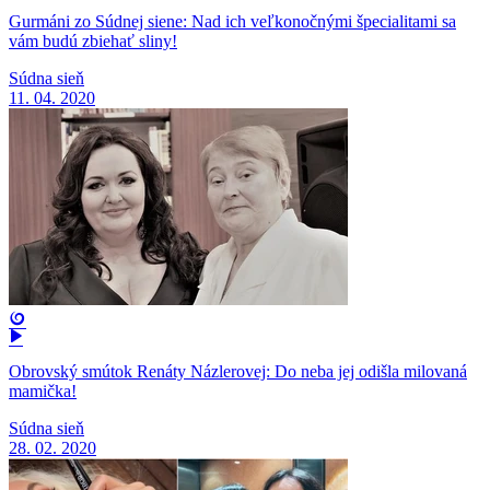
Gurmáni zo Súdnej siene: Nad ich veľkonočnými špecialitami sa
vám budú zbiehať sliny!
Súdna sieň
11. 04. 2020
Obrovský smútok Renáty Názlerovej: Do neba jej odišla milovaná
mamička!
Súdna sieň
28. 02. 2020