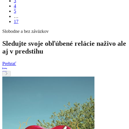
3
4
5
…
17
Slobodne a bez záväzkov
Sledujte svoje obľúbené relácie naživo ale
aj v predstihu
Prehrať