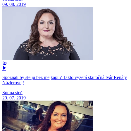
09. 08. 2019
Spoznali by ste ju bez mejkapu? Takto vyzerá skutočná tvár Renáty
Názlerovej!
Súdna sieň
29. 07. 2019