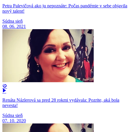
Petra Palevičová ako ju nepoznáte: Počas pandémie v sebe objavila
nový talent!
Súdna sieň
08. 06. 2021
Renáta Názlerová sa pred 28 rokmi vydávala: Pozrite, aká bola
nevesta!
Súdna sieň
07. 10. 2020