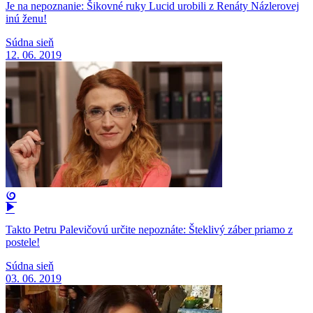
Je na nepoznanie: Šikovné ruky Lucid urobili z Renáty Názlerovej
inú ženu!
Súdna sieň
12. 06. 2019
Takto Petru Palevičovú určite nepoznáte: Šteklivý záber priamo z
postele!
Súdna sieň
03. 06. 2019