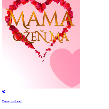
Mama, ožeň ma!