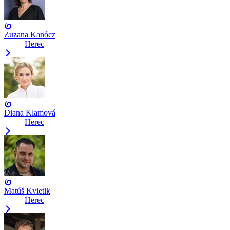
Zuzana Kanócz
Herec
Diana Klamová
Herec
Matúš Kvietik
Herec