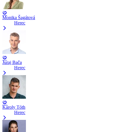
Monika Šagátová
Herec
Juraj Bača
Herec
Károly Tóth
Herec