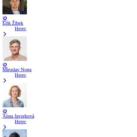
Erik Žibek
Herec
Miroslav Noga
Herec
Anna Javorková
Herec