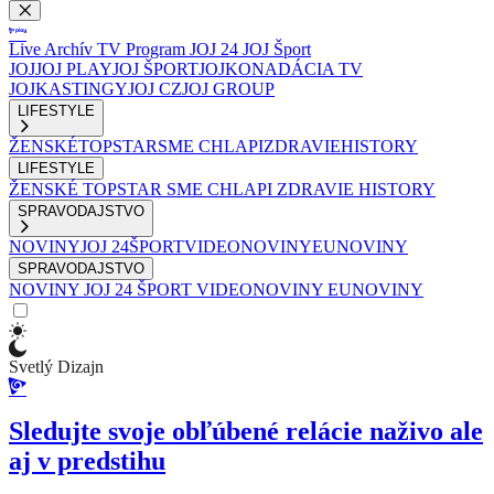
Live
Archív
TV Program
JOJ 24
JOJ Šport
JOJ
JOJ PLAY
JOJ ŠPORT
JOJKO
NADÁCIA TV
JOJ
KASTINGY
JOJ CZ
JOJ GROUP
LIFESTYLE
ŽENSKÉ
TOPSTAR
SME CHLAPI
ZDRAVIE
HISTORY
LIFESTYLE
ŽENSKÉ
TOPSTAR
SME CHLAPI
ZDRAVIE
HISTORY
SPRAVODAJSTVO
NOVINY
JOJ 24
ŠPORT
VIDEONOVINY
EUNOVINY
SPRAVODAJSTVO
NOVINY
JOJ 24
ŠPORT
VIDEONOVINY
EUNOVINY
Svetlý Dizajn
Sledujte svoje obľúbené relácie naživo ale
aj v predstihu