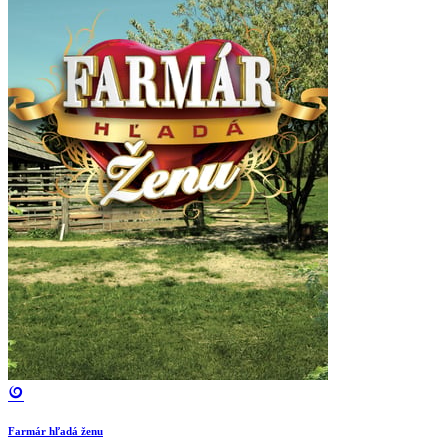
Farmár hľadá ženu