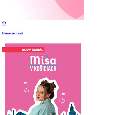
Mama, ožeň ma!