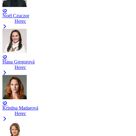
Noël Czuczor
Herec
Hana Gregorová
Herec
Kristína Madarová
Herec