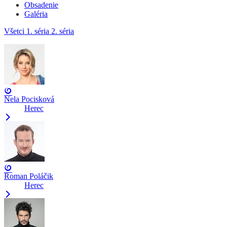
Obsadenie
Galéria
Všetci
1. séria
2. séria
Nela Pocisková
Herec
Roman Poláčik
Herec