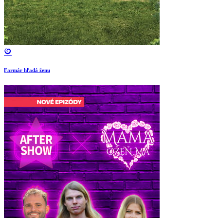
Farmár hľadá ženu