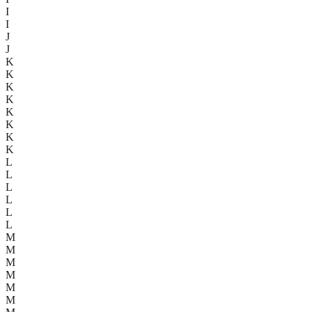
I
I
J
J
K
K
K
K
K
K
K
K
L
L
L
L
L
L
M
M
M
M
M
M