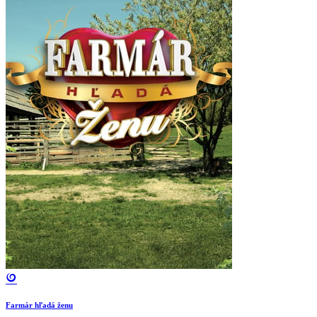
Farmár hľadá ženu