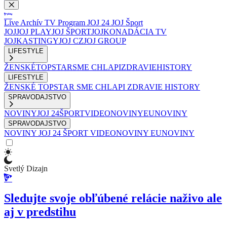
Live
Archív
TV Program
JOJ 24
JOJ Šport
JOJ
JOJ PLAY
JOJ ŠPORT
JOJKO
NADÁCIA TV
JOJ
KASTINGY
JOJ CZ
JOJ GROUP
LIFESTYLE
ŽENSKÉ
TOPSTAR
SME CHLAPI
ZDRAVIE
HISTORY
LIFESTYLE
ŽENSKÉ
TOPSTAR
SME CHLAPI
ZDRAVIE
HISTORY
SPRAVODAJSTVO
NOVINY
JOJ 24
ŠPORT
VIDEONOVINY
EUNOVINY
SPRAVODAJSTVO
NOVINY
JOJ 24
ŠPORT
VIDEONOVINY
EUNOVINY
Svetlý Dizajn
Sledujte svoje obľúbené relácie naživo ale
aj v predstihu