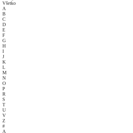
Všetko
A
B
C
D
E
F
G
H
I
J
K
L
M
N
O
P
R
S
T
U
V
Z
#
A