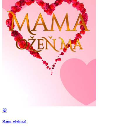
Mama, ožeň ma!